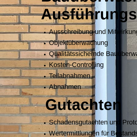
Ausführungs
Ausschreibung und Mitwirkun
Objektüberwachung
Qualitätssichernde Bauüber
Kosten-Controlling
Teilabnahmen
Abnahmen
Gutachten
Schadensgutachten und Prot
Wertermittlungen für Bestand