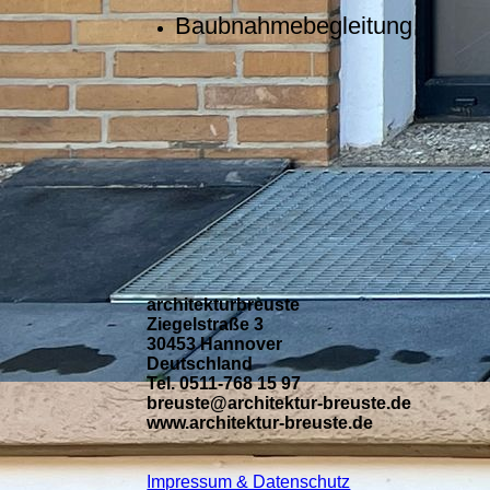
Baubnahmebegleitung
architekturbreuste
Ziegelstraße 3
30453 Hannover
Deutschland
Tel. 0511-768 15 97
breuste@architektur-breuste.de
www.architektur-breuste.de
Impressum & Datenschutz