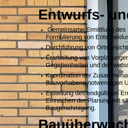
Entwurfs- u
Gemeinsame Ermittlung des L
Formulierung von Entscheidun
Durchführung von Ortsbesich
Erarbeitung von Vorplanungen
Gegebenheiten und des wirts
Koordination der Zusammenarb
Bauvorhabens notwendigen Un
Erstellung des endgültigen E
Einreichen der Planung mit s
Baugenehmigung.
Bauüberwac