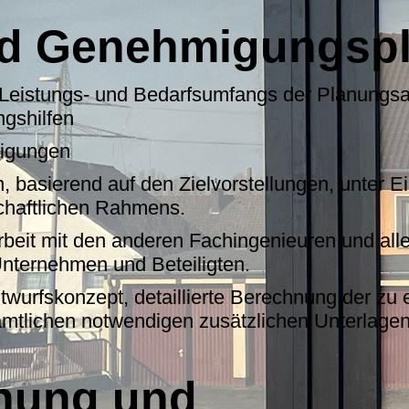
nd Genehmigungsp
eistungs- und Bedarfsumfangs der Planungsau
gshilfen
tigungen
, basierend auf den Zielvorstellungen, unter E
chaftlichen Rahmens.
eit mit den anderen Fachingenieuren und alle
ternehmen und Beteiligten.
ntwurfskonzept, detaillierte Berechnung der zu
ämtlichen notwendigen zusätzlichen Unterlagen
hung und