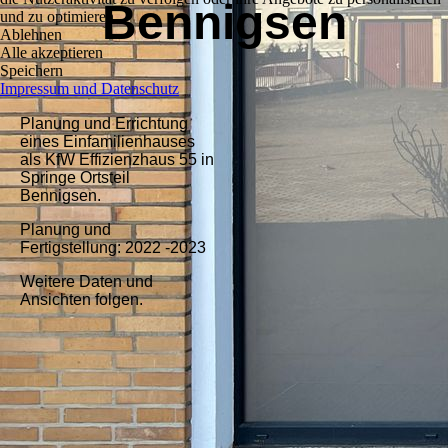
Bennigsen
und zu optimieren.
Ablehnen
Alle akzeptieren
Speichern
Impressum und Datenschutz
Planung und Errichtung
eines Einfamilienhauses
als KfW Effizienzhaus 55 in
Springe Ortsteil
Bennigsen.
Planung und
Fertigstellung: 2022 -2023
Weitere Daten und
Ansichten folgen.