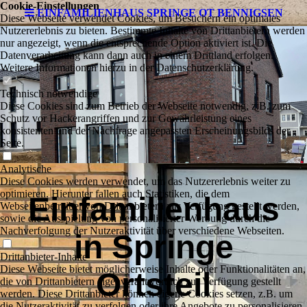
Cookie-Einstellungen
EINFAMILIENHAUS SPRINGE OT BENNIGSEN
Diese Webseite verwendet Cookies, um Besuchern ein optimales
Nutzererlebnis zu bieten. Bestimmte Inhalte von Drittanbietern werden
nur angezeigt, wenn die entsprechende Option aktiviert ist. Die
Datenverarbeitung kann dann auch in einem Drittland erfolgen.
Weitere Informationen hierzu in der Datenschutzerklärung.
Technisch notwendige
Diese Cookies sind zum Betrieb der Webseite notwendig, z.B. zum
Schutz vor Hackerangriffen und zur Gewährleistung eines
konsistenten und der Nachfrage angepassten Erscheinungsbilds der
Seite.
Analytische
Diese Cookies werden verwendet, um das Nutzererlebnis weiter zu
optimieren. Hierunter fallen auch Statistiken, die dem
Einfamilienhaus
Webseitenbetreiber von Drittanbietern zur Verfügung gestellt werden,
sowie die Ausspielung von personalisierter Werbung durch die
Nachverfolgung der Nutzeraktivität über verschiedene Webseiten.
in Springe
Drittanbieter-Inhalte
Diese Webseite bietet möglicherweise Inhalte oder Funktionalitäten an,
Ortsteil
die von Drittanbietern eigenverantwortlich zur Verfügung gestellt
werden. Diese Drittanbieter können eigene Cookies setzen, z.B. um
die Nutzeraktivität zu verfolgen oder ihre Angebote zu personalisieren